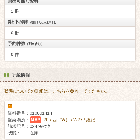
貸出可能な資料
1 冊
貸出中の資料
（割当または回送中含む）
0 冊
予約件数
（割当含む）
0 件
所蔵情報
状態についての詳細は、こちらを参照してください。
1
資料番号：
010891414
配架場所：
MAP
2F / 西（W） / W27 / 総記
請求記号：
024.9/ｸｻ ﾀ
状態：
在庫