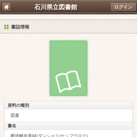
石川県立図書館
ログイン
書誌情報
資料の種別
図書
書名
断捨離血風録(ダンシャリ/ケップウロク)