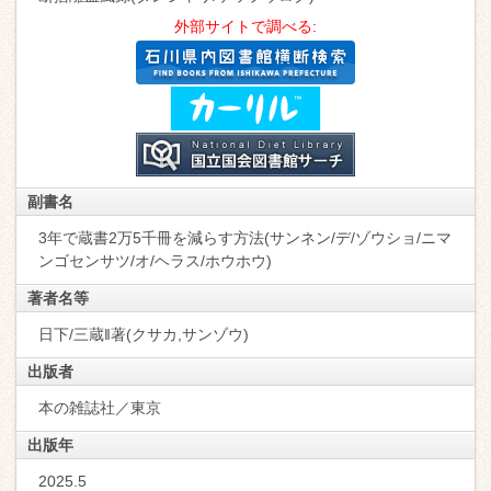
外部サイトで調べる:
副書名
3年で蔵書2万5千冊を減らす方法(サンネン/デ/ゾウショ/ニマ
ンゴセンサツ/オ/ヘラス/ホウホウ)
著者名等
日下/三蔵‖著(クサカ,サンゾウ)
出版者
本の雑誌社／東京
出版年
2025.5