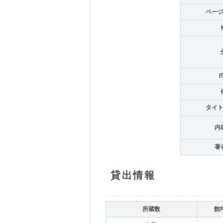
ペー
I
タイ
内
著
貸出情報
所蔵数
館