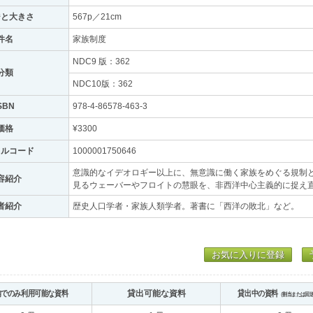
ジと大きさ
567p／21cm
件名
家族制度
NDC9 版：362
分類
NDC10版：362
SBN
978-4-86578-463-3
価格
¥3300
トルコード
1000001750646
意識的なイデオロギー以上に、無意識に働く家族をめぐる規制
容紹介
見るウェーバーやフロイトの慧眼を、非西洋中心主義的に捉え
者紹介
歴史人口学者・家族人類学者。著書に「西洋の敗北」など。
お気に入りに登録
内でのみ利用可能な資料
貸出可能な資料
貸出中の資料
（割当または回