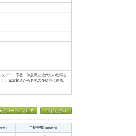
とタブー。宗教・無意識と近代性の連関を
直し、家族構造から各地の多様性に迫る。
予約カートに入れる
今すぐ予約
予約件数
送中含む）
（割当含む）