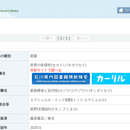
ホ
< 前へ
[ 1 / 1 ]
次へ >
料の種別
図書
世界の多様性(セカイ/ノ/タヨウセイ)
外部サイトで調べる:
書名
副書名
家族構造と近代性(カゾク/コウゾウ/ト/キンダイセイ)
エマニュエル・トッド‖[著](トッド,エマニュエル)
者名等
荻野/文隆‖訳(オギノ,フミタカ)
出版者
藤原書店／東京
出版年
2025.5