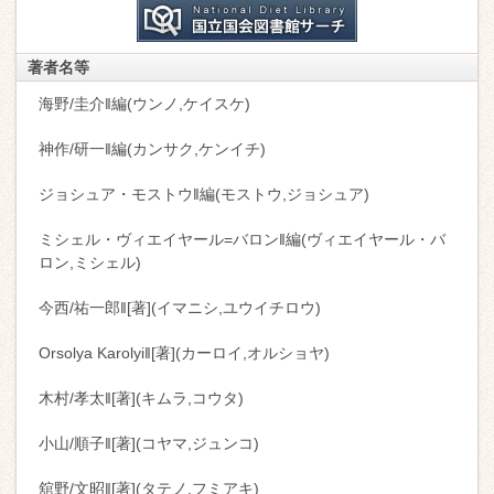
著者名等
海野/圭介‖編(ウンノ,ケイスケ)
神作/研一‖編(カンサク,ケンイチ)
ジョシュア・モストウ‖編(モストウ,ジョシュア)
ミシェル・ヴィエイヤール=バロン‖編(ヴィエイヤール・バ
ロン,ミシェル)
今西/祐一郎‖[著](イマニシ,ユウイチロウ)
Orsolya Karolyi‖[著](カーロイ,オルショヤ)
木村/孝太‖[著](キムラ,コウタ)
小山/順子‖[著](コヤマ,ジュンコ)
舘野/文昭‖[著](タテノ,フミアキ)