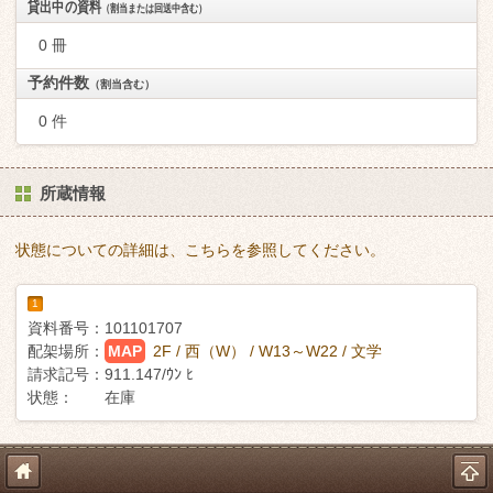
貸出中の資料
（割当または回送中含む）
0 冊
予約件数
（割当含む）
0 件
所蔵情報
状態についての詳細は、こちらを参照してください。
1
資料番号：
101101707
配架場所：
MAP
2F / 西（W） / W13～W22 / 文学
請求記号：
911.147/ｳﾝ ﾋ
状態：
在庫