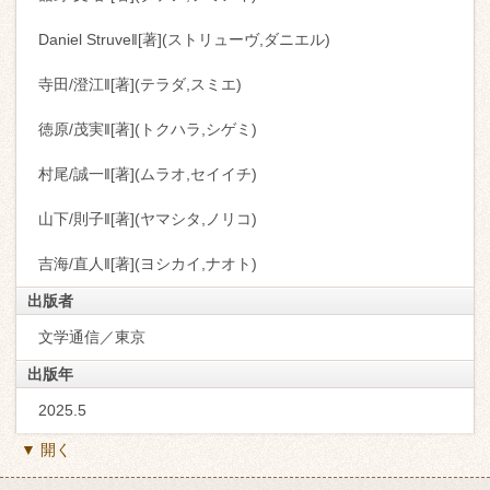
Daniel Struve‖[著](ストリューヴ,ダニエル)
寺田/澄江‖[著](テラダ,スミエ)
徳原/茂実‖[著](トクハラ,シゲミ)
村尾/誠一‖[著](ムラオ,セイイチ)
山下/則子‖[著](ヤマシタ,ノリコ)
吉海/直人‖[著](ヨシカイ,ナオト)
出版者
文学通信／東京
出版年
2025.5
▼ 開く