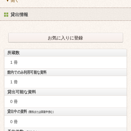
▼ 開く
貸出情報
お気に入りに登録
所蔵数
1 冊
館内でのみ利用可能な資料
1 冊
貸出可能な資料
0 冊
貸出中の資料
（割当または回送中含む）
0 冊