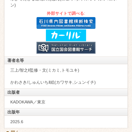
ン)
外部サイトで調べる:
著者名等
三上/智之‖監修・文(ミカミ,トモユキ)
かわさき/しゅんいち‖絵(カワサキ,シュンイチ)
出版者
KADOKAWA／東京
出版年
2025.6