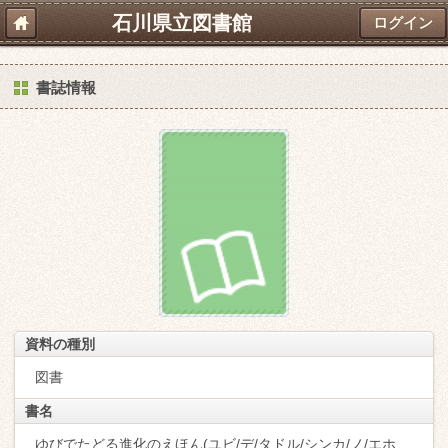
石川県立図書館
ログイン
書誌情報
資料の種別
図書
書名
ゆびでたどる進化のえほん(ユビ/デ/タドル/シンカ/ノ/エホ