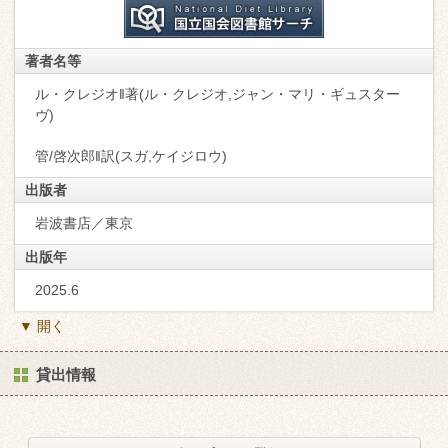
著者名等
ル・クレジオ‖著(ル・クレジオ,ジャン・マリ・ギュスター
ヴ)
管/啓次郎‖訳(スガ,ケイジロウ)
出版者
岩波書店／東京
出版年
2025.6
▼ 開く
貸出情報