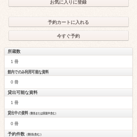
お気に入りに登録
予約カートに入れる
今すぐ予約
所蔵数
1 冊
館内でのみ利用可能な資料
0 冊
貸出可能な資料
1 冊
貸出中の資料
（割当または回送中含む）
0 冊
予約件数
（割当含む）