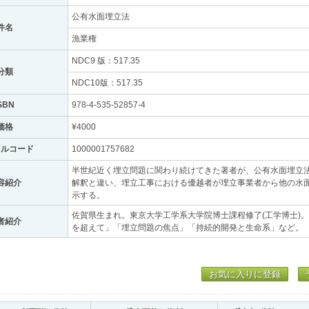
公有水面埋立法
件名
漁業権
NDC9 版：517.35
分類
NDC10版：517.35
SBN
978-4-535-52857-4
価格
¥4000
トルコード
1000001757682
半世紀近く埋立問題に関わり続けてきた著者が、公有水面埋立
容紹介
解釈と違い、埋立工事における優越者が埋立事業者から他の水
示する。
佐賀県生まれ。東京大学工学系大学院博士課程修了(工学博士)
者紹介
を超えて」「埋立問題の焦点」「持続的開発と生命系」など。
お気に入りに登録