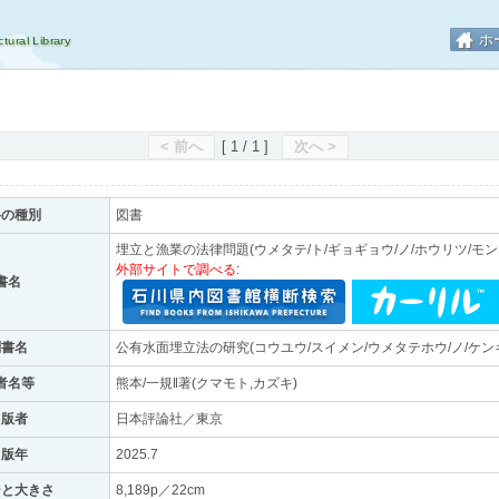
ホ
< 前へ
[ 1 / 1 ]
次へ >
料の種別
図書
埋立と漁業の法律問題(ウメタテ/ト/ギョギョウ/ノ/ホウリツ/モン
外部サイトで調べる:
書名
副書名
公有水面埋立法の研究(コウユウ/スイメン/ウメタテホウ/ノ/ケン
者名等
熊本/一規‖著(クマモト,カズキ)
出版者
日本評論社／東京
出版年
2025.7
ジと大きさ
8,189p／22cm