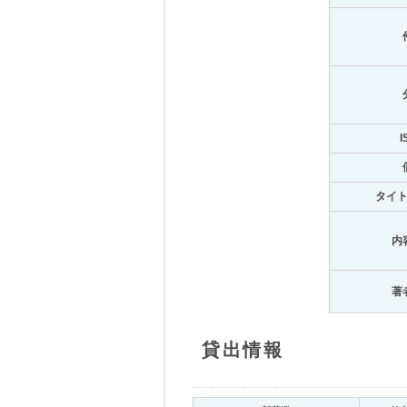
I
タイ
内
著
貸出情報