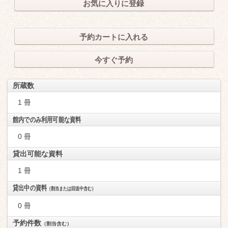
お気に入りに登録
予約カートに入れる
今すぐ予約
所蔵数
1 冊
館内でのみ利用可能な資料
0 冊
貸出可能な資料
1 冊
貸出中の資料
（割当または回送中含む）
0 冊
予約件数
（割当含む）