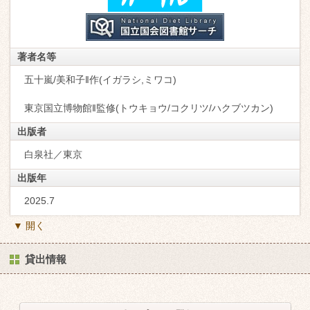
著者名等
五十嵐/美和子‖作(イガラシ,ミワコ)
東京国立博物館‖監修(トウキョウ/コクリツ/ハクブツカン)
出版者
白泉社／東京
出版年
2025.7
▼ 開く
貸出情報