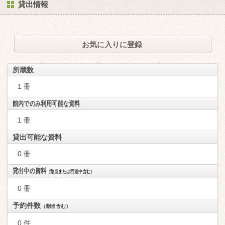
貸出情報
お気に入りに登録
所蔵数
1 冊
館内でのみ利用可能な資料
1 冊
貸出可能な資料
0 冊
貸出中の資料
（割当または回送中含む）
0 冊
予約件数
（割当含む）
0 件