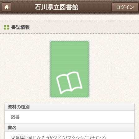
石川県立図書館
ログイン
書誌情報
資料の種別
図書
書名
児童福祉司になろう!(ジドウ/フクシシ/ニ/ナロウ)