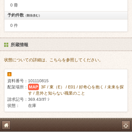
0 冊
予約件数
（割当含む）
0 件
所蔵情報
状態についての詳細は、こちらを参照してください。
1
資料番号：
101110815
配架場所：
MAP
3F / 東（E） / E01 / 好奇心を抱く / 未来を探
す / 意外と知らない職業のこと
請求記号：
369.43/ｶﾜ ｼ
状態：
在庫