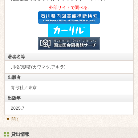
外部サイトで調べる:
著者名等
川松/亮‖著(カワマツ,アキラ)
出版者
青弓社／東京
出版年
2025.7
▼ 開く
貸出情報