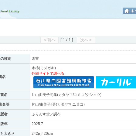
ホ
< 前へ
[ 1 / 1 ]
次へ >
料の種別
図書
水柿(ミズガキ)
外部サイトで調べる:
書名
副書名
片山由美子句集(カタヤマ/ユミコ/クシュウ)
者名等
片山/由美子‖著(カタヤマ,ユミコ)
出版者
ふらんす堂／調布
出版年
2025.7
ジと大きさ
242p／20cm