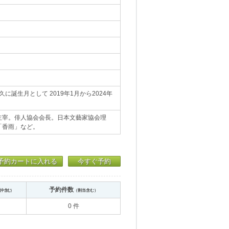
誕生月として 2019年1月から2024年
主宰。俳人協会会長。日本文藝家協会理
「香雨」など。
予約カートに入れる
今すぐ予約
予約件数
送中含む）
（割当含む）
0 件