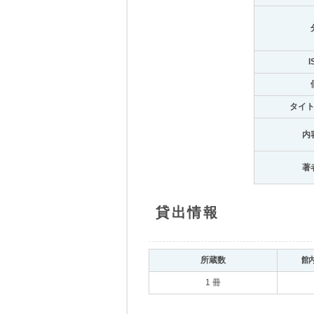
I
タイ
内
著
貸出情報
所蔵数
館
1 冊