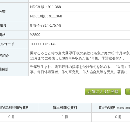
NDC9 版：911.368
分類
NDC10版：911.368
SBN
978-4-7814-1757-8
価格
¥2800
トルコード
1000001762149
開かるること待つ扉大旦 羽子板の裏絵にも負け庭の松 十月や永久に
容紹介
12月までに発表した389句を収めた第7句集。季語索引付き。
千葉県生まれ。鷹羽狩行の指導を受け作句を始める。『香雨』
者紹介
事。毎日俳壇選者。俳句研究賞、俳人協会賞等を受賞。著書に
お気に入りに登録
内でのみ利用可能な資料
貸出可能な資料
貸出中の資料
（割当または回
0 冊
1 冊
0 冊