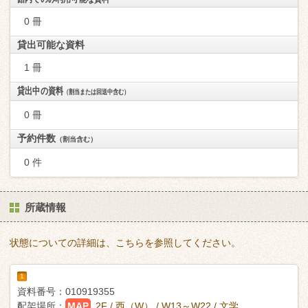
0 冊
貸出可能な資料
1 冊
貸出中の資料
（割当または回送中含む）
0 冊
予約件数
（割当含む）
0 件
所蔵情報
状態についての詳細は、こちらを参照してください。
1
資料番号：
010919355
配架場所：
MAP
2F / 西（W） / W13～W22 / 文学