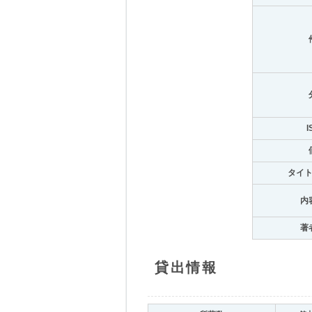
I
タイ
内
著
貸出情報