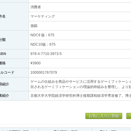
消費者
件名
マーケティング
遊戯
NDC9 版：675
分類
NDC10版：675
SBN
978-4-7710-3973-5
価格
¥3900
トルコード
1000001767079
ゲームの仕組みを商品やサービスに活用するゲーミフィケーシ
容紹介
目されるゲーミフィケーションの理論的枠組みを整理し、より
者紹介
京都大学大学院経済学研究科博士後期課程経済学専攻修了。博士
お気に入りに登録