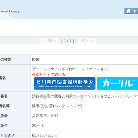
ホ
< 前へ
[ 1 / 1 ]
次へ >
料の種別
図書
ゲーミフィケーション(ゲーミフィケーション)
外部サイトで調べる:
書名
副書名
消費者心理の変容と効果のメカニズム(ショウヒシャ/シンリ/ノ/ヘン
者名等
浜田/俊也‖著(ハマダ,シュンヤ)
出版者
晃洋書房／京都
出版年
2025.8
ジと大きさ
6,178p／22cm