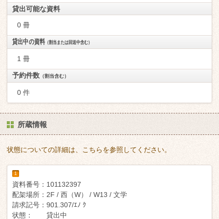
貸出可能な資料
0 冊
貸出中の資料
（割当または回送中含む）
1 冊
予約件数
（割当含む）
0 件
所蔵情報
状態についての詳細は、こちらを参照してください。
1
資料番号：
101132397
配架場所：
2F / 西（W） / W13 / 文学
請求記号：
901.307/ｴﾉ ｸ
状態：
貸出中