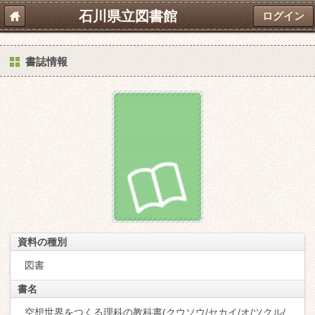
石川県立図書館
ログイン
書誌情報
資料の種別
図書
書名
空想世界をつくる理科の教科書(クウソウ/セカイ/オ/ツクル/