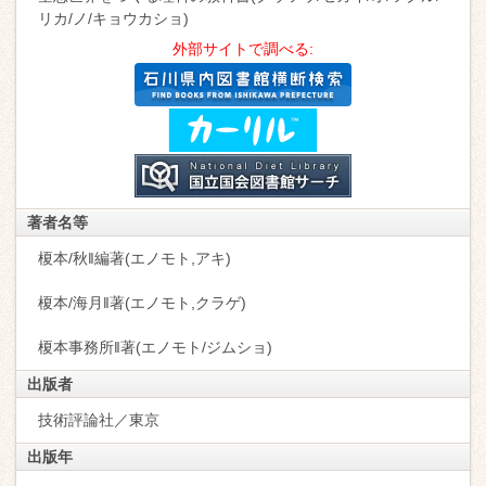
リカ/ノ/キョウカショ)
外部サイトで調べる:
著者名等
榎本/秋‖編著(エノモト,アキ)
榎本/海月‖著(エノモト,クラゲ)
榎本事務所‖著(エノモト/ジムショ)
出版者
技術評論社／東京
出版年