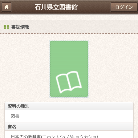
石川県立図書館
ログイン
書誌情報
資料の種別
図書
書名
日本刀の教科書(ニホントウ/ノ/キョウカショ)