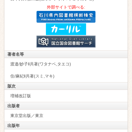
外部サイトで調べる:
著者名等
渡邉/妙子‖共著(ワタナベ,タエコ)
住/麻紀‖共著(スミ,マキ)
版次
増補改訂版
出版者
東京堂出版／東京
出版年