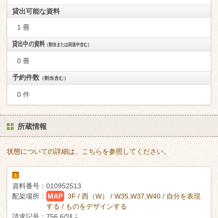
貸出可能な資料
1 冊
貸出中の資料
（割当または回送中含む）
0 冊
予約件数
（割当含む）
0 件
所蔵情報
状態についての詳細は、こちらを参照してください。
1
資料番号：
010952513
配架場所：
MAP
3F / 西（W） / W35,W37,W40 / 自分を表現
する / ものをデザインする
請求記号：
756.6/ﾜﾀ ﾆ