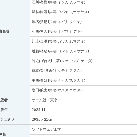
石川/冬樹‖共著(イシカワ,フユキ)
鵜林/尚靖‖共著(ウバヤシ,ナオヤス)
蝦名/拓也‖共著(エビナ,タクヤ)
者名等
小川/秀人‖共著(オガワ,ヒデト)
川上/真澄‖共著(カワカミ,マスミ)
近藤/将成‖共著(コンドウ,マサナリ)
竹之内/啓太‖共著(タケノウチ,ケイタ)
徳本/晋‖共著(トクモト,ススム)
中川/尊雄‖共著(ナカガワ,タカオ)
増田/航太‖共著(マスダ,コウタ)
出版者
オーム社／東京
出版年
2025.11
ジと大きさ
293p／21cm
ソフトウェア工学
件名