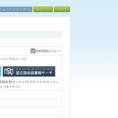
ームページトップへ
ログイン
ヘルプ
資料情報のコピー
トウェア/カイハツ)
践体系(セッケイ/カラ/テスト/マネジメン
セン/タイケイ)