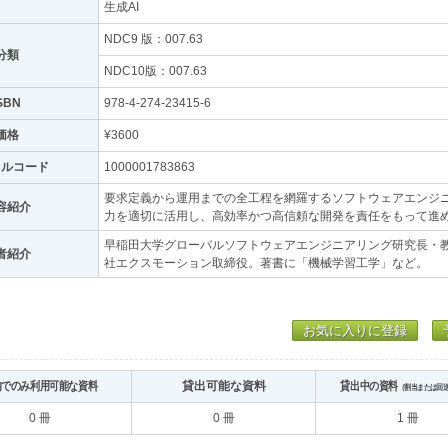
生成AI
NDC9 版：007.63
分類
NDC10版：007.63
SBN
978-4-274-23415-6
価格
¥3600
トルコード
1000001783863
要求定義から運用までの全工程を網羅するソフトウェアエンジニ
容紹介
力を適切に活用し、高効率かつ高信頼な開発を責任をもって進
早稲田大学グローバルソフトウェアエンジニアリング研究長・
者紹介
社エクスモーション取締役。著書に「機械学習工学」など。
お気に入りに登録
内でのみ利用可能な資料
貸出可能な資料
貸出中の資料
（割当または回
0 冊
0 冊
1 冊