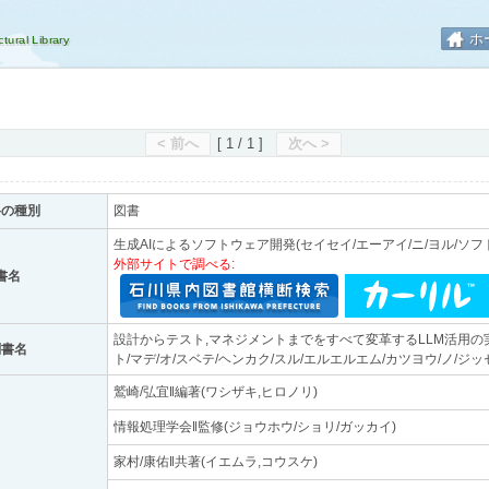
ホ
< 前へ
[ 1 / 1 ]
次へ >
料の種別
図書
生成AIによるソフトウェア開発(セイセイ/エーアイ/ニ/ヨル/ソフ
外部サイトで調べる:
書名
設計からテスト,マネジメントまでをすべて変革するLLM活用の実
副書名
ト/マデ/オ/スベテ/ヘンカク/スル/エルエルエム/カツヨウ/ノ/ジッ
鷲崎/弘宜‖編著(ワシザキ,ヒロノリ)
情報処理学会‖監修(ジョウホウ/ショリ/ガッカイ)
家村/康佑‖共著(イエムラ,コウスケ)