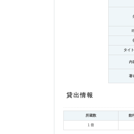
I
タイ
内
著
貸出情報
所蔵数
館
1 冊