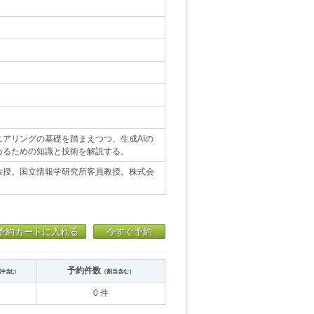
アリングの基礎を踏まえつつ、生成AIの
めるための知識と技術を解説する。
教授。国立情報学研究所客員教授。株式会
予約カートに入れる
今すぐ予約
予約件数
送中含む）
（割当含む）
0 件