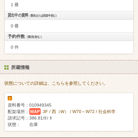
1 冊
貸出中の資料
（割当または回送中含む）
0 冊
予約件数
（割当含む）
0 件
所蔵情報
状態についての詳細は、こちらを参照してください。
1
資料番号：
010949345
配架場所：
MAP
3F / 西（W） / W70～W72 / 社会科学
請求記号：
386.81/ｶﾝ ｶ
状態：
在庫