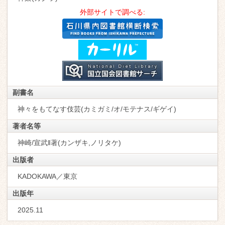
外部サイトで調べる:
副書名
神々をもてなす伎芸(カミガミ/オ/モテナス/ギゲイ)
著者名等
神崎/宣武‖著(カンザキ,ノリタケ)
出版者
KADOKAWA／東京
出版年
2025.11