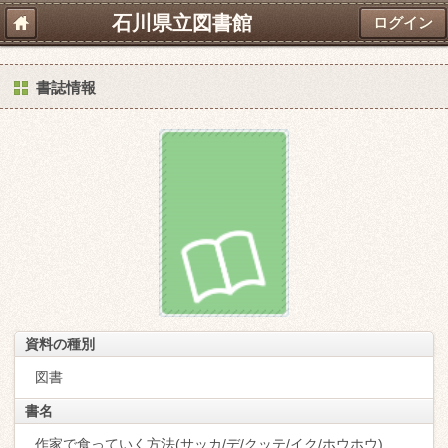
石川県立図書館
ログイン
書誌情報
資料の種別
図書
書名
作家で食っていく方法(サッカ/デ/クッテ/イク/ホウホウ)