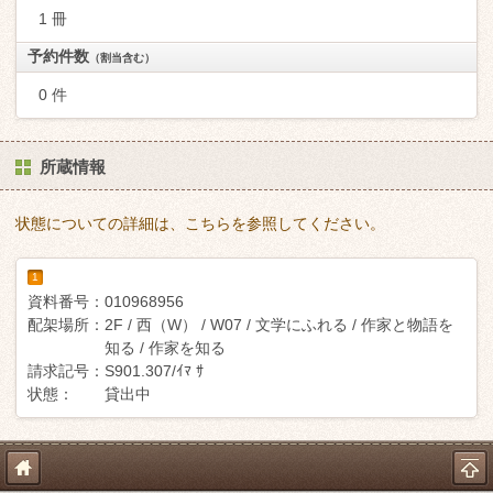
1 冊
予約件数
（割当含む）
0 件
所蔵情報
状態についての詳細は、こちらを参照してください。
1
資料番号：
010968956
配架場所：
2F / 西（W） / W07 / 文学にふれる / 作家と物語を
知る / 作家を知る
請求記号：
S901.307/ｲﾏ ｻ
状態：
貸出中