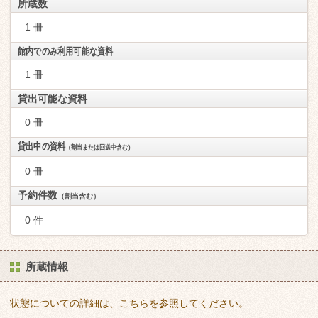
所蔵数
1 冊
館内でのみ利用可能な資料
1 冊
貸出可能な資料
0 冊
貸出中の資料
（割当または回送中含む）
0 冊
予約件数
（割当含む）
0 件
所蔵情報
状態についての詳細は、こちらを参照してください。