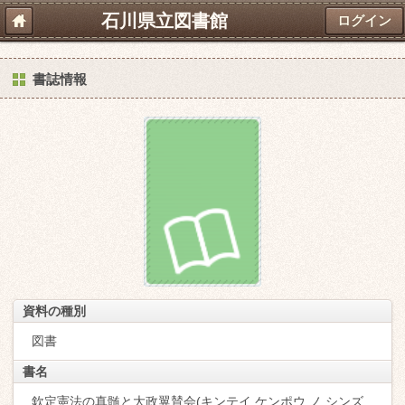
石川県立図書館
ログイン
書誌情報
資料の種別
図書
書名
欽定憲法の真髄と大政翼賛会(キンテイ ケンポウ ノ シンズ