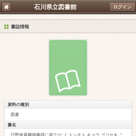
石川県立図書館
ログイン
書誌情報
資料の種別
図書
書名
日野俊基卿御事蹟に就て(ヒノ トシモト キョウ ゴジセキ ニ