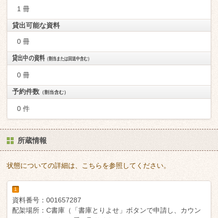
1 冊
貸出可能な資料
0 冊
貸出中の資料
（割当または回送中含む）
0 冊
予約件数
（割当含む）
0 件
所蔵情報
状態についての詳細は、こちらを参照してください。
1
資料番号：
001657287
配架場所：
C書庫（「書庫とりよせ」ボタンで申請し、カウン