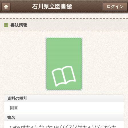
石川県立図書館
ログイン
書誌情報
資料の種別
図書
書名
いぬのオヤスミ,だいかつやく(イヌ/ノ/オヤスミ/ダイカツヤ