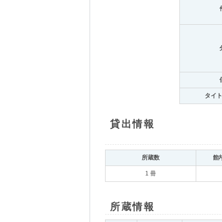
タイ
貸出情報
所蔵数
館
1 冊
所蔵情報