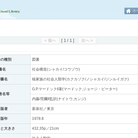
ホ
< 前へ
[ 1 / 1 ]
次へ >
料の種別
図書
書名
社会構造(シャカイ/コウゾウ)
副書名
核家族の社会人類学(カクカゾク/ノシャカイ/ジンルイガク)
G.P.マードック‖著(マードック,ジョージ・ピーター)
者名等
内藤/莞爾‖監訳(ナイトウ,カンジ)
出版者
新泉社／東京
出版年
1978.8
ジと大きさ
432,35p／21cm