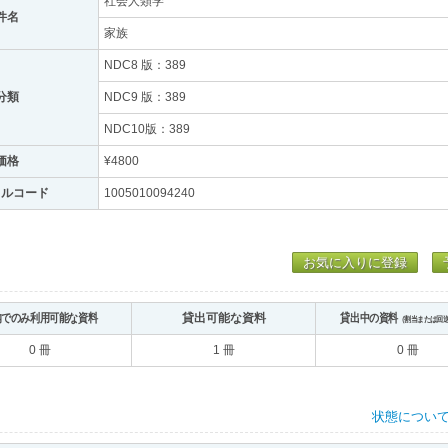
社会人類学
件名
家族
NDC8 版：389
分類
NDC9 版：389
NDC10版：389
価格
¥4800
トルコード
1005010094240
お気に入りに登録
内でのみ利用可能な資料
貸出可能な資料
貸出中の資料
（割当または回
0 冊
1 冊
0 冊
状態につい