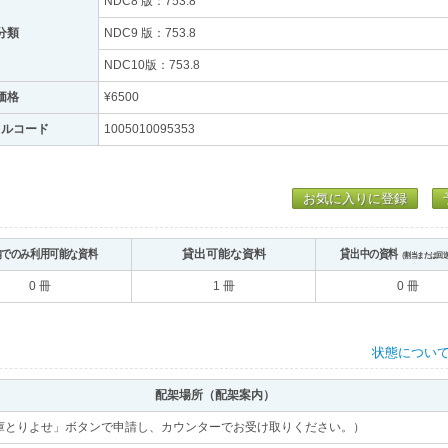
NDC8 版：753.8
分類
NDC9 版：753.8
NDC10版：753.8
価格
¥6500
トルコード
1005010095353
お気に入りに登録
内でのみ利用可能な資料
貸出可能な資料
貸出中の資料
（割当または回
0 冊
1 冊
0 冊
状態につい
配架場所（配架案内）
庫とりよせ」ボタンで申請し、カウンターでお受け取りください。）