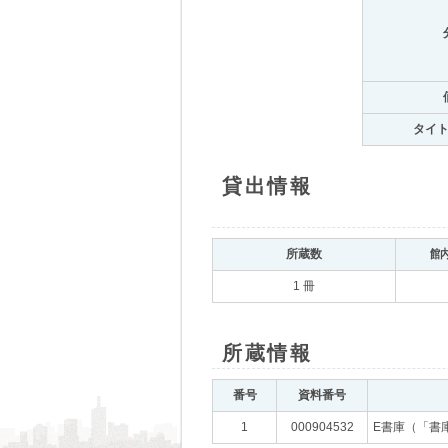
タイ
貸出情報
所蔵数
館
1 冊
所蔵情報
番号
資料番号
1
000904532
E書庫（「書