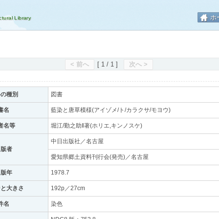
ホ
< 前へ
[ 1 / 1 ]
次へ >
料の種別
図書
書名
藍染と唐草模様(アイゾメ/ト/カラクサ/モヨウ)
者名等
堀江/勤之助‖著(ホリエ,キンノスケ)
中日出版社／名古屋
出版者
愛知県郷土資料刊行会(発売)／名古屋
出版年
1978.7
ジと大きさ
192p／27cm
件名
染色