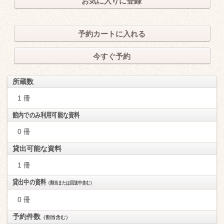
お気に入りに登録
予約カートに入れる
今すぐ予約
所蔵数
1 冊
館内でのみ利用可能な資料
0 冊
貸出可能な資料
1 冊
貸出中の資料
（割当または回送中含む）
0 冊
予約件数
（割当含む）