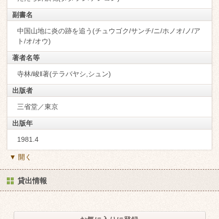
副書名
中国山地に炎の跡を追う(チュウゴク/サンチ/ニ/ホノオ/ノ/ア
ト/オ/オウ)
著者名等
寺林/峻‖著(テラバヤシ,シュン)
出版者
三省堂／東京
出版年
1981.4
▼ 開く
貸出情報