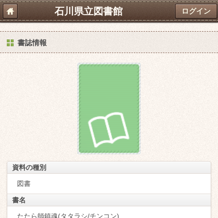
石川県立図書館
ログイン
書誌情報
資料の種別
図書
書名
たたら師鎮魂(タタラシ/チンコン)