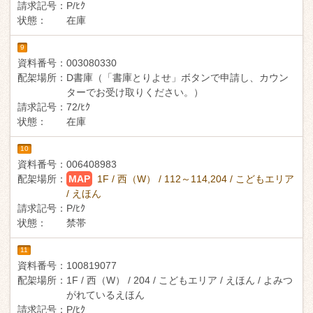
請求記号：
P/ﾋｸ
状態：
在庫
9
資料番号：
003080330
配架場所：
D書庫（「書庫とりよせ」ボタンで申請し、カウン
ターでお受け取りください。）
請求記号：
72/ﾋｸ
状態：
在庫
10
資料番号：
006408983
配架場所：
MAP
1F / 西（W） / 112～114,204 / こどもエリア
/ えほん
請求記号：
P/ﾋｸ
状態：
禁帯
11
資料番号：
100819077
配架場所：
1F / 西（W） / 204 / こどもエリア / えほん / よみつ
がれているえほん
請求記号：
P/ﾋｸ