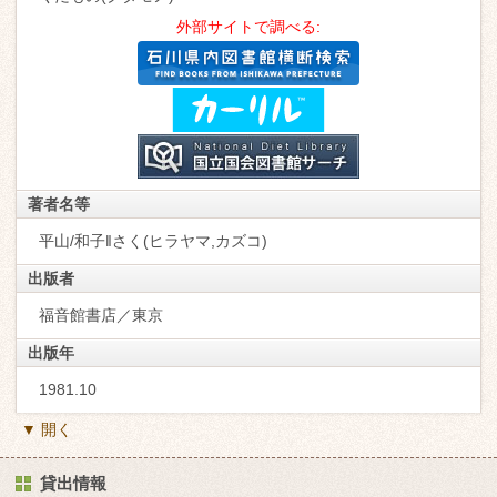
外部サイトで調べる:
著者名等
平山/和子‖さく(ヒラヤマ,カズコ)
出版者
福音館書店／東京
出版年
1981.10
▼ 開く
貸出情報