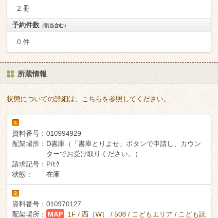
2 冊
予約件数
（割当含む）
0 件
所蔵情報
状態についての詳細は、こちらを参照してください。
1
資料番号：
010994929
配架場所：
D書庫（「書庫とりよせ」ボタンで申請し、カウン
ターでお受け取りください。）
請求記号：
P/ﾋｸ
状態：
在庫
2
資料番号：
010970127
配架場所：
MAP
1F / 西（W） / 508 / こどもエリア / こども読