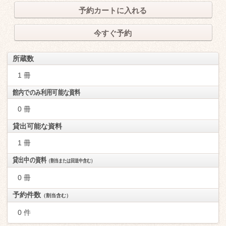
予約カートに入れる
今すぐ予約
所蔵数
1 冊
館内でのみ利用可能な資料
0 冊
貸出可能な資料
1 冊
貸出中の資料
（割当または回送中含む）
0 冊
予約件数
（割当含む）
0 件