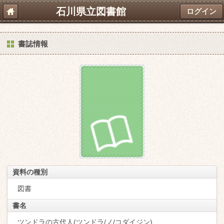
石川県立図書館
ログイン
書誌情報
資料の種別
図書
書名
ツンドラの古代人(ツンドラ/ノ/コダイジン)