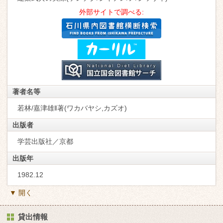
外部サイトで調べる:
著者名等
若林/嘉津雄‖著(ワカバヤシ,カズオ)
出版者
学芸出版社／京都
出版年
1982.12
▼ 開く
貸出情報