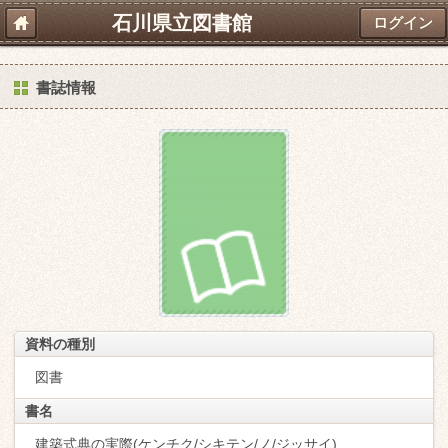
石川県立図書館
ログイン
書誌情報
資料の種別
図書
書名
建築式典の実際(ケンチク/シキテン/ノ/ジッサイ)