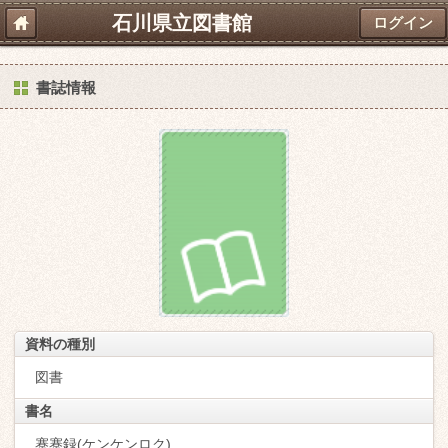
石川県立図書館
ログイン
書誌情報
資料の種別
図書
書名
蹇蹇録(ケンケンロク)