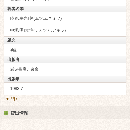
著者名等
陸奥/宗光‖著(ムツ,ムネミツ)
中塚/明‖校注(ナカツカ,アキラ)
版次
新訂
出版者
岩波書店／東京
出版年
1983.7
▼ 開く
貸出情報