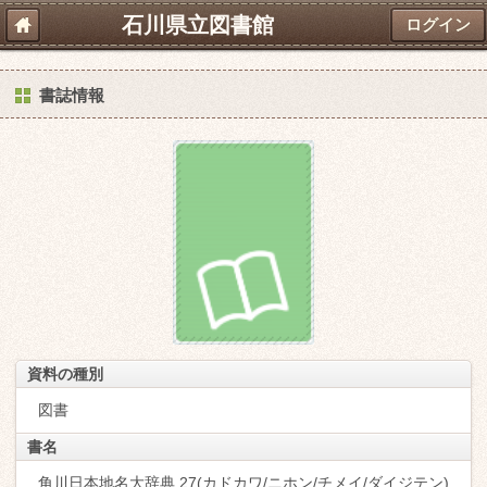
石川県立図書館
ログイン
書誌情報
資料の種別
図書
書名
角川日本地名大辞典 27(カドカワ/ニホン/チメイ/ダイジテン)