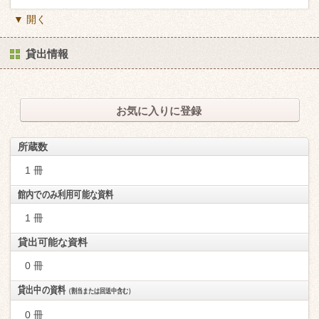
▼ 開く
貸出情報
お気に入りに登録
所蔵数
1 冊
館内でのみ利用可能な資料
1 冊
貸出可能な資料
0 冊
貸出中の資料
（割当または回送中含む）
0 冊