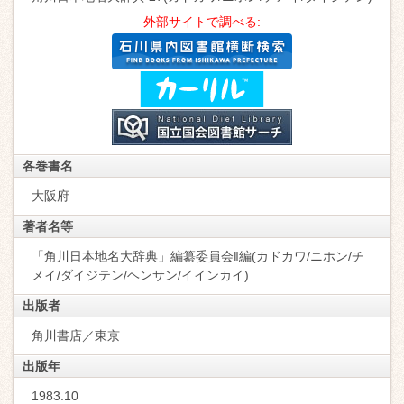
外部サイトで調べる:
各巻書名
大阪府
著者名等
「角川日本地名大辞典」編纂委員会‖編(カドカワ/ニホン/チ
メイ/ダイジテン/ヘンサン/イインカイ)
出版者
角川書店／東京
出版年
1983.10