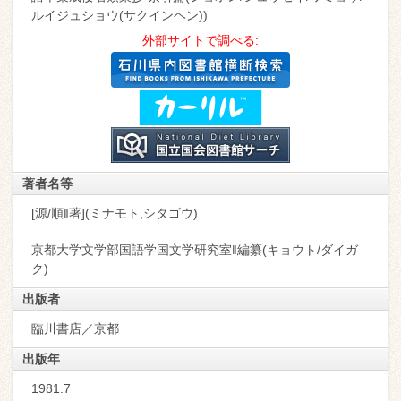
ルイジュショウ(サクインヘン))
外部サイトで調べる:
著者名等
[源/順‖著](ミナモト,シタゴウ)
京都大学文学部国語学国文学研究室‖編纂(キョウト/ダイガ
ク)
出版者
臨川書店／京都
出版年
1981.7