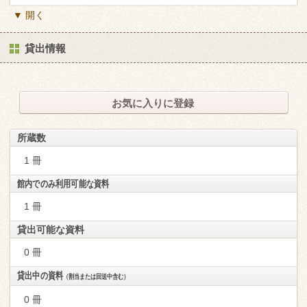
▼ 開く
貸出情報
お気に入りに登録
所蔵数
1 冊
館内でのみ利用可能な資料
1 冊
貸出可能な資料
0 冊
貸出中の資料
（割当または回送中含む）
0 冊