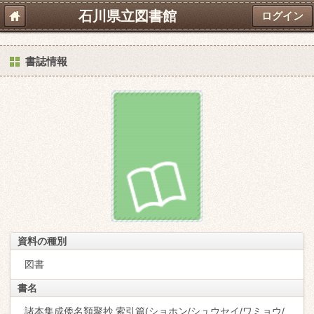
石川県立図書館
ログイン
書誌情報
資料の種別
図書
書名
諸本集成倭名類聚抄 索引篇(ショホン/シュウセイ/ワミョウ/