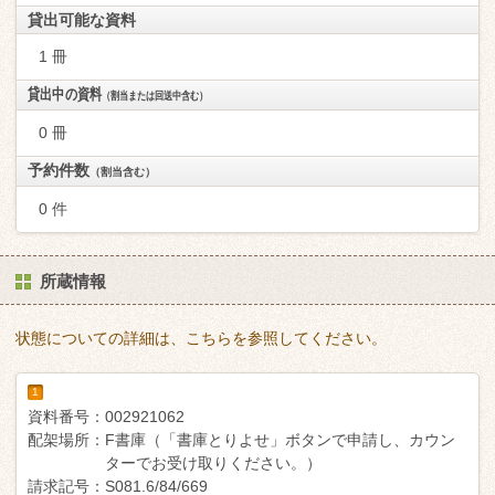
貸出可能な資料
1 冊
貸出中の資料
（割当または回送中含む）
0 冊
予約件数
（割当含む）
0 件
所蔵情報
状態についての詳細は、こちらを参照してください。
1
資料番号：
002921062
配架場所：
F書庫（「書庫とりよせ」ボタンで申請し、カウン
ターでお受け取りください。）
請求記号：
S081.6/84/669