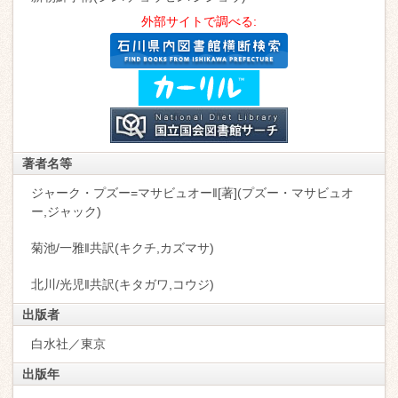
外部サイトで調べる:
著者名等
ジャーク・プズー=マサビュオー‖[著](プズー・マサビュオ
ー,ジャック)
菊池/一雅‖共訳(キクチ,カズマサ)
北川/光児‖共訳(キタガワ,コウジ)
出版者
白水社／東京
出版年