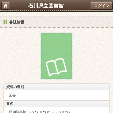
石川県立図書館
ログイン
書誌情報
資料の種別
図書
書名
新朝鮮事情(シン/チョウセン/ジジョウ)