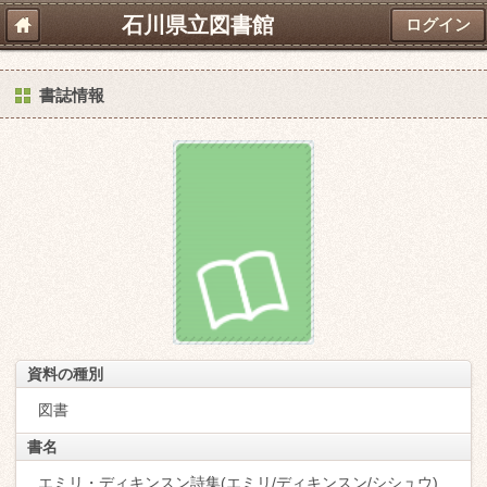
石川県立図書館
ログイン
書誌情報
資料の種別
図書
書名
エミリ・ディキンスン詩集(エミリ/ディキンスン/シシュウ)