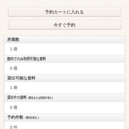
予約カートに入れる
今すぐ予約
所蔵数
1 冊
館内でのみ利用可能な資料
0 冊
貸出可能な資料
1 冊
貸出中の資料
（割当または回送中含む）
0 冊
予約件数
（割当含む）
0 件