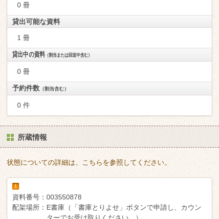
0 冊
貸出可能な資料
1 冊
貸出中の資料
（割当または回送中含む）
0 冊
予約件数
（割当含む）
0 件
所蔵情報
状態についての詳細は、こちらを参照してください。
1
資料番号：
003550878
配架場所：
E書庫（「書庫とりよせ」ボタンで申請し、カウン
ターでお受け取りください。）