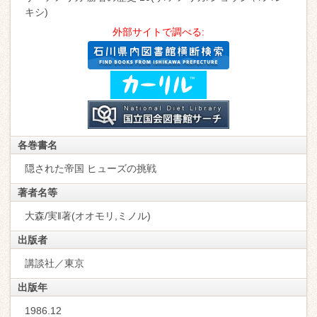
キシ)
外部サイトで調べる:
各巻書名
隠された帝国 ヒューズの挑戦
著者名等
大森/実‖著(オオモリ,ミノル)
出版者
講談社／東京
出版年
1986.12