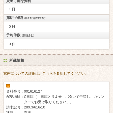
貸出可能な資料
1 冊
貸出中の資料
（割当または回送中含む）
0 冊
予約件数
（割当含む）
0 件
所蔵情報
状態についての詳細は、こちらを参照してください。
1
資料番号：
001616127
配架場所：
C書庫（「書庫とりよせ」ボタンで申請し、カウン
ターでお受け取りください。）
請求記号：
289.3/616/10
状態：
在庫