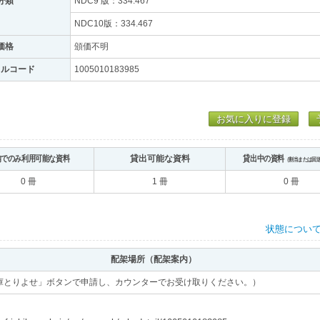
分類
NDC9 版：334.467
NDC10版：334.467
価格
頒価不明
トルコード
1005010183985
お気に入りに登録
内でのみ利用可能な資料
貸出可能な資料
貸出中の資料
（割当または回
0 冊
1 冊
0 冊
状態につい
配架場所（配架案内）
庫とりよせ」ボタンで申請し、カウンターでお受け取りください。）