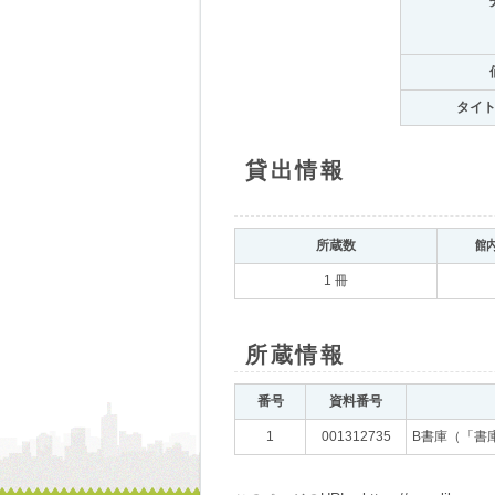
タイ
貸出情報
所蔵数
館
1 冊
所蔵情報
番号
資料番号
1
001312735
B書庫（「書