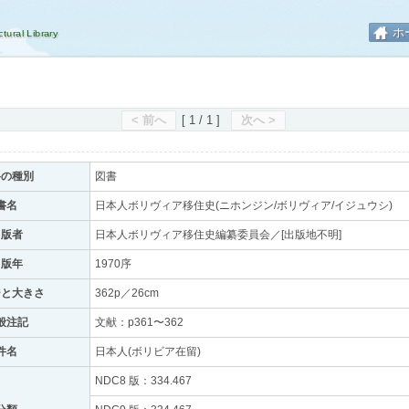
ホ
< 前へ
[ 1 / 1 ]
次へ >
料の種別
図書
書名
日本人ボリヴィア移住史(ニホンジン/ボリヴィア/イジュウシ)
出版者
日本人ボリヴィア移住史編纂委員会／[出版地不明]
出版年
1970序
ジと大きさ
362p／26cm
般注記
文献：p361〜362
件名
日本人(ボリビア在留)
NDC8 版：334.467