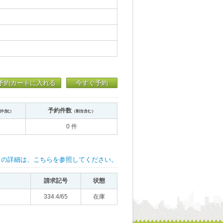
予約カートに入れる
今すぐ予約
予約件数
送中含む）
（割当含む）
0 件
ての詳細は、こちらを参照してください。
請求記号
状態
334.4/65
在庫