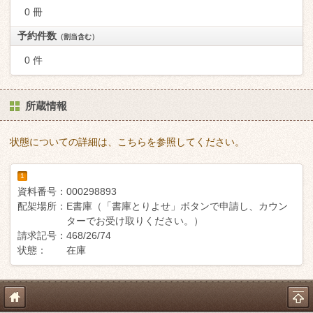
0 冊
予約件数
（割当含む）
0 件
所蔵情報
状態についての詳細は、こちらを参照してください。
1
資料番号：
000298893
配架場所：
E書庫（「書庫とりよせ」ボタンで申請し、カウン
ターでお受け取りください。）
請求記号：
468/26/74
状態：
在庫