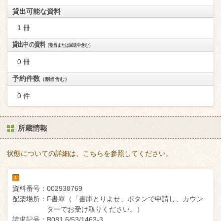
貸出可能な資料
1 冊
貸出中の資料
（割当または回送中含む）
0 冊
予約件数
（割当含む）
0 件
所蔵情報
状態についての詳細は、こちらを参照してください。
1
資料番号：
002938769
配架場所：
F書庫（「書庫とりよせ」ボタンで申請し、カウン
ターでお受け取りください。）
請求記号：
B081.6/53/1463-3