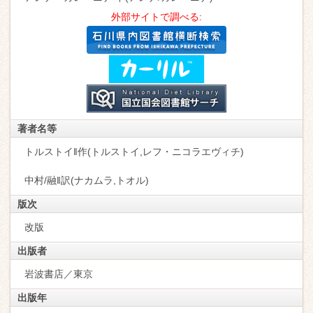
外部サイトで調べる:
著者名等
トルストイ‖作(トルストイ,レフ・ニコラエヴィチ)
中村/融‖訳(ナカムラ,トオル)
版次
改版
出版者
岩波書店／東京
出版年