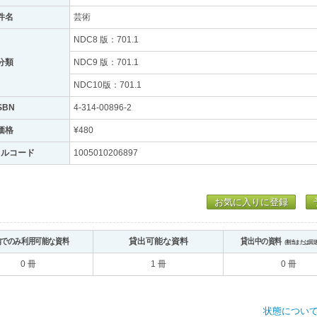
件名
芸術
NDC8 版：701.1
分類
NDC9 版：701.1
NDC10版：701.1
SBN
4-314-00896-2
価格
¥480
トルコード
1005010206897
お気に入りに登録
内でのみ利用可能な資料
貸出可能な資料
貸出中の資料
（割当または回
0 冊
1 冊
0 冊
状態につい