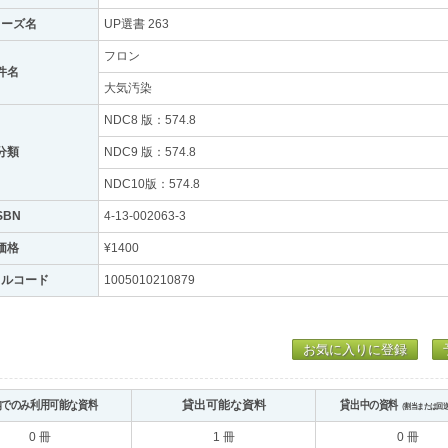
リーズ名
UP選書 263
フロン
件名
大気汚染
NDC8 版：574.8
分類
NDC9 版：574.8
NDC10版：574.8
SBN
4-13-002063-3
価格
¥1400
トルコード
1005010210879
お気に入りに登録
内でのみ利用可能な資料
貸出可能な資料
貸出中の資料
（割当または回
0 冊
1 冊
0 冊