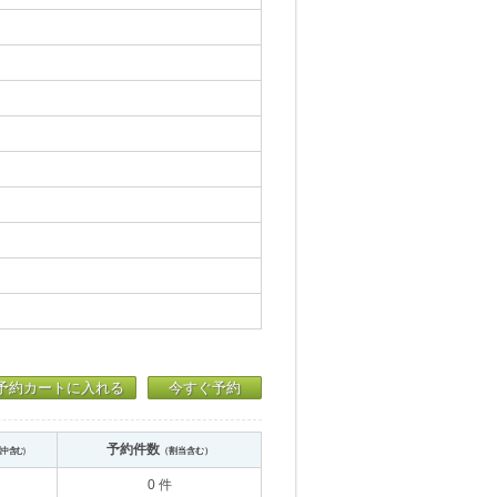
予約カートに入れる
今すぐ予約
予約件数
送中含む）
（割当含む）
0 件