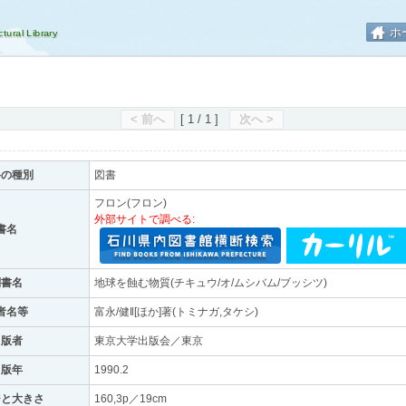
ホ
< 前へ
[ 1 / 1 ]
次へ >
料の種別
図書
フロン(フロン)
外部サイトで調べる:
書名
副書名
地球を蝕む物質(チキュウ/オ/ムシバム/ブッシツ)
者名等
富永/健‖[ほか]著(トミナガ,タケシ)
出版者
東京大学出版会／東京
出版年
1990.2
ジと大きさ
160,3p／19cm