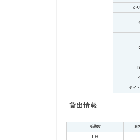
シ
I
タイ
貸出情報
所蔵数
館
1 冊