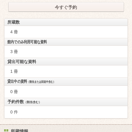
今すぐ予約
所蔵数
4 冊
館内でのみ利用可能な資料
3 冊
貸出可能な資料
1 冊
貸出中の資料
（割当または回送中含む）
0 冊
予約件数
（割当含む）
0 件
所蔵情報