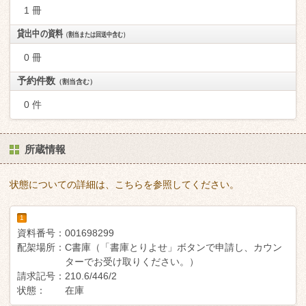
1 冊
貸出中の資料
（割当または回送中含む）
0 冊
予約件数
（割当含む）
0 件
所蔵情報
状態についての詳細は、こちらを参照してください。
1
資料番号：
001698299
配架場所：
C書庫（「書庫とりよせ」ボタンで申請し、カウン
ターでお受け取りください。）
請求記号：
210.6/446/2
状態：
在庫