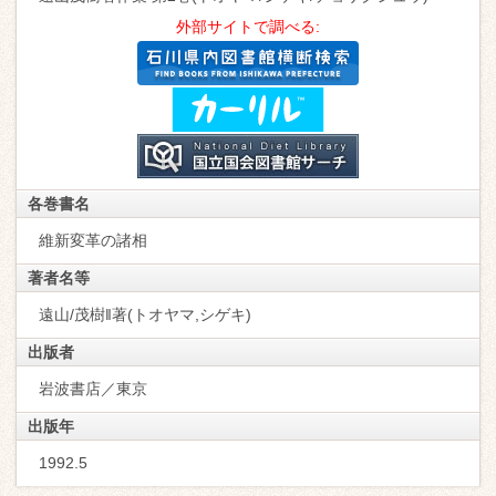
外部サイトで調べる:
各巻書名
維新変革の諸相
著者名等
遠山/茂樹‖著(トオヤマ,シゲキ)
出版者
岩波書店／東京
出版年
1992.5