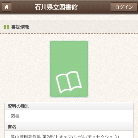
石川県立図書館
ログイン
書誌情報
資料の種別
図書
書名
遠山茂樹著作集 第2巻(トオヤマ/シゲキ/チョサクシュウ)