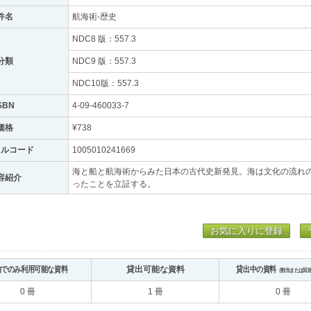
件名
航海術-歴史
NDC8 版：557.3
分類
NDC9 版：557.3
NDC10版：557.3
SBN
4-09-460033-7
価格
¥738
トルコード
1005010241669
海と船と航海術からみた日本の古代史新発見。海は文化の流れ
容紹介
ったことを立証する。
お気に入りに登録
内でのみ利用可能な資料
貸出可能な資料
貸出中の資料
（割当または回
0 冊
1 冊
0 冊