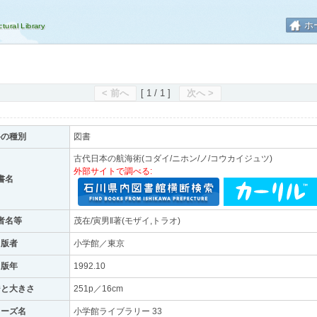
ホ
< 前へ
[ 1 / 1 ]
次へ >
料の種別
図書
古代日本の航海術(コダイ/ニホン/ノ/コウカイジュツ)
外部サイトで調べる:
書名
者名等
茂在/寅男‖著(モザイ,トラオ)
出版者
小学館／東京
出版年
1992.10
ジと大きさ
251p／16cm
リーズ名
小学館ライブラリー 33