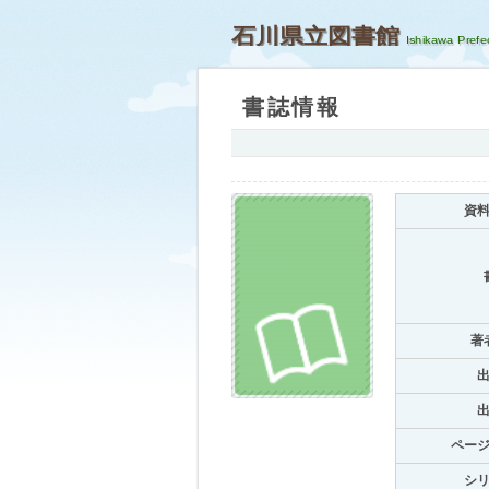
石川県立図書館
書誌情報
資
著
ペー
シ