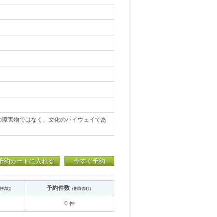
の障害物ではなく、文化のハイウェイであ
予約カートに入れる
今すぐ予約
予約件数
送中含む）
（割当含む）
0 件