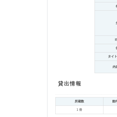
I
タイ
内
貸出情報
所蔵数
館
1 冊