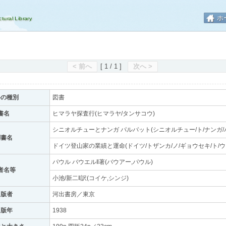
ホ
< 前へ
[ 1 / 1 ]
次へ >
料の種別
図書
書名
ヒマラヤ探査行(ヒマラヤ/タンサコウ)
シニオルチューとナンガ パルバット(シニオルチュー/ト/ナンガ/
副書名
ドイツ登山家の業績と運命(ドイツ/トザンカ/ノ/ギョウセキ/ト/ウ
パウル バウエル‖著(バウアー,パウル)
者名等
小池/新二‖訳(コイケ,シンジ)
出版者
河出書房／東京
出版年
1938