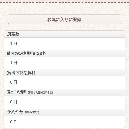
お気に入りに登録
所蔵数
1 冊
館内でのみ利用可能な資料
1 冊
貸出可能な資料
0 冊
貸出中の資料
（割当または回送中含む）
0 冊
予約件数
（割当含む）
0 件