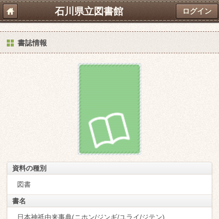
石川県立図書館
ログイン
書誌情報
資料の種別
図書
書名
日本神祇由来事典(ニホン/ジンギ/ユライ/ジテン)