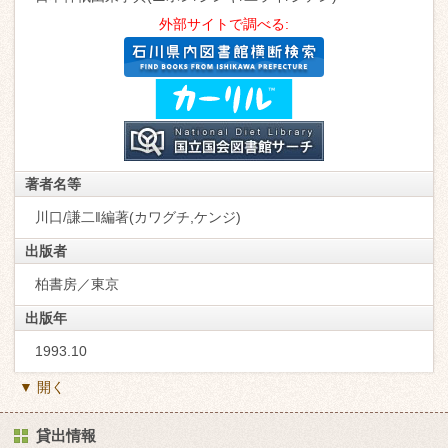
外部サイトで調べる:
著者名等
川口/謙二‖編著(カワグチ,ケンジ)
出版者
柏書房／東京
出版年
1993.10
▼ 開く
貸出情報