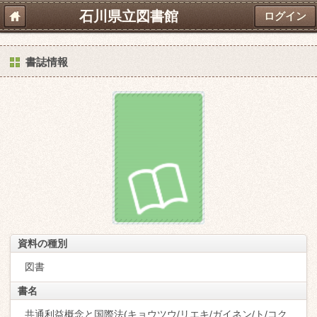
石川県立図書館
ログイン
書誌情報
資料の種別
図書
書名
共通利益概念と国際法(キョウツウ/リエキ/ガイネン/ト/コク