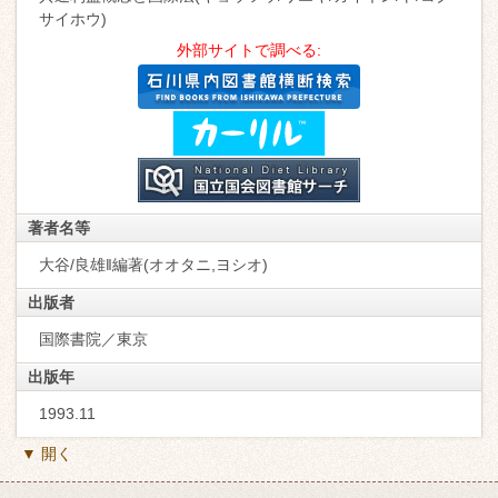
サイホウ)
外部サイトで調べる:
著者名等
大谷/良雄‖編著(オオタニ,ヨシオ)
出版者
国際書院／東京
出版年
1993.11
▼ 開く