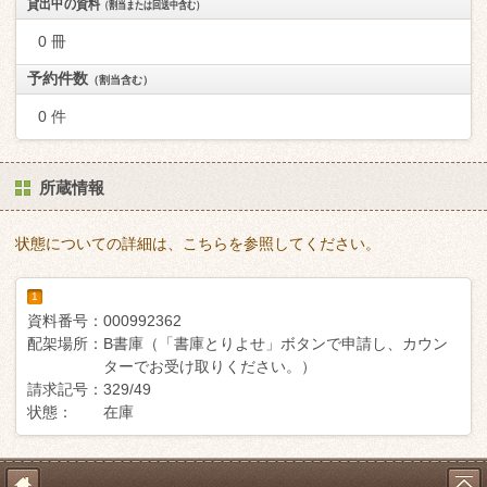
貸出中の資料
（割当または回送中含む）
0 冊
予約件数
（割当含む）
0 件
所蔵情報
状態についての詳細は、こちらを参照してください。
1
資料番号：
000992362
配架場所：
B書庫（「書庫とりよせ」ボタンで申請し、カウン
ターでお受け取りください。）
請求記号：
329/49
状態：
在庫