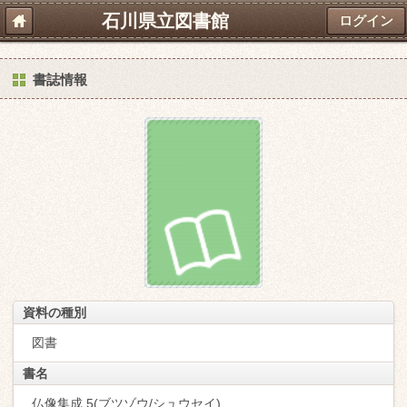
石川県立図書館
ログイン
書誌情報
資料の種別
図書
書名
仏像集成 5(ブツゾウ/シュウセイ)