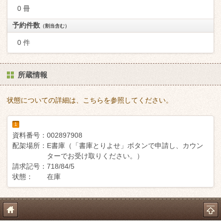
0 冊
予約件数
（割当含む）
0 件
所蔵情報
状態についての詳細は、こちらを参照してください。
1
資料番号：
002897908
配架場所：
E書庫（「書庫とりよせ」ボタンで申請し、カウン
ターでお受け取りください。）
請求記号：
718/84/5
状態：
在庫