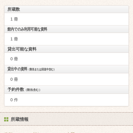
所蔵数
1 冊
館内でのみ利用可能な資料
1 冊
貸出可能な資料
0 冊
貸出中の資料
（割当または回送中含む）
0 冊
予約件数
（割当含む）
0 件
所蔵情報