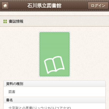
石川県立図書館
ログイン
書誌情報
資料の種別
図書
書名
十字架と小悪魔(ジュウジカ/ト/コアクマ)