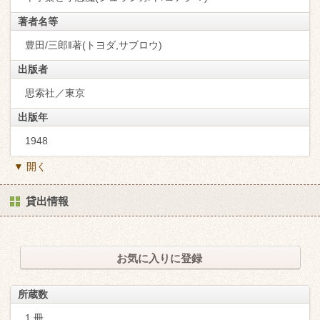
著者名等
豊田/三郎‖著(トヨダ,サブロウ)
出版者
思索社／東京
出版年
1948
▼ 開く
貸出情報
お気に入りに登録
所蔵数
1 冊