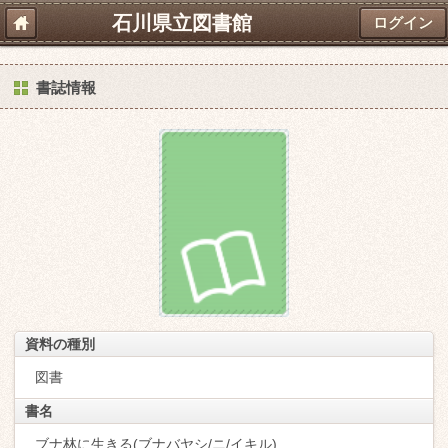
石川県立図書館
ログイン
書誌情報
資料の種別
図書
書名
ブナ林に生きる(ブナバヤシ/ニ/イキル)