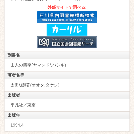
外部サイトで調べる:
副書名
山人の四季(ヤマンド/ノ/シキ)
著者名等
太田/威‖著(オオタ,タケシ)
出版者
平凡社／東京
出版年
1994.4