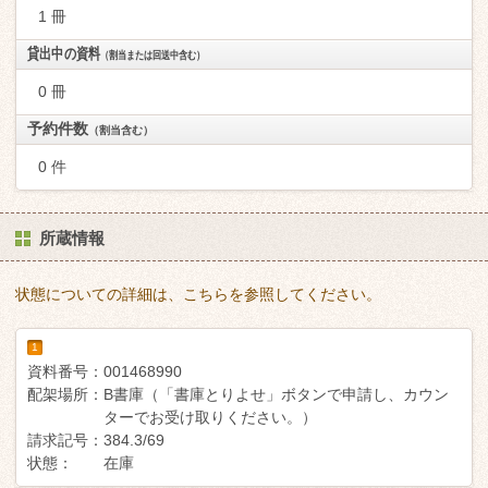
1 冊
貸出中の資料
（割当または回送中含む）
0 冊
予約件数
（割当含む）
0 件
所蔵情報
状態についての詳細は、こちらを参照してください。
1
資料番号：
001468990
配架場所：
B書庫（「書庫とりよせ」ボタンで申請し、カウン
ターでお受け取りください。）
請求記号：
384.3/69
状態：
在庫