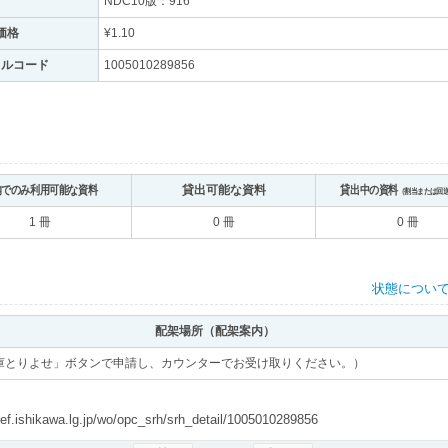
NDC10版：916
価格
¥1.10
トルコード
1005010289856
内でのみ利用可能な資料
貸出可能な資料
貸出中の資料
（割当または回
1 冊
0 冊
0 冊
状態につい
配架場所（配架案内）
庫とりよせ」ボタンで申請し、カウンターでお受け取りください。）
shikawa.lg.jp/wo/opc_srh/srh_detail/1005010289856