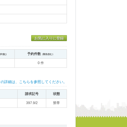
お気に入りに登録
予約件数
送中含む）
（割当含む）
0 件
ての詳細は、こちらを参照してください。
請求記号
状態
397.9/2
禁帯