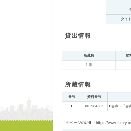
タイ
貸出情報
所蔵数
館
1 冊
所蔵情報
番号
資料番号
1
001964386
B書庫（「書
このページのURL：https://www.library.pref.i