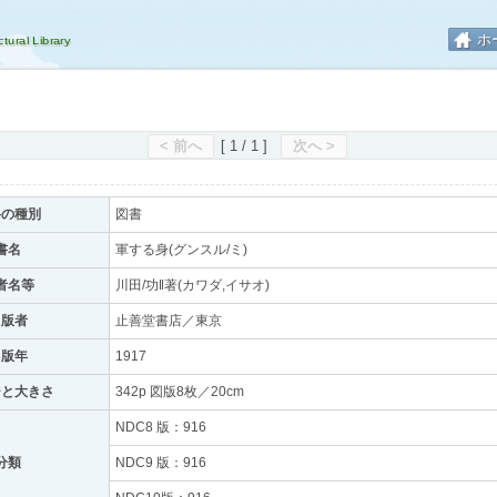
ホ
< 前へ
[ 1 / 1 ]
次へ >
料の種別
図書
書名
軍する身(グンスル/ミ)
者名等
川田/功‖著(カワダ,イサオ)
出版者
止善堂書店／東京
出版年
1917
ジと大きさ
342p 図版8枚／20cm
NDC8 版：916
分類
NDC9 版：916